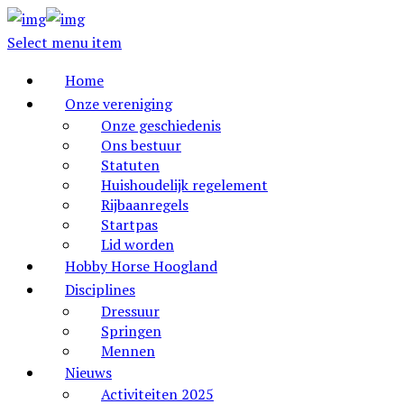
Select menu item
Home
Onze vereniging
Onze geschiedenis
Ons bestuur
Statuten
Huishoudelijk regelement
Rijbaanregels
Startpas
Lid worden
Hobby Horse Hoogland
Disciplines
Dressuur
Springen
Mennen
Nieuws
Activiteiten 2025