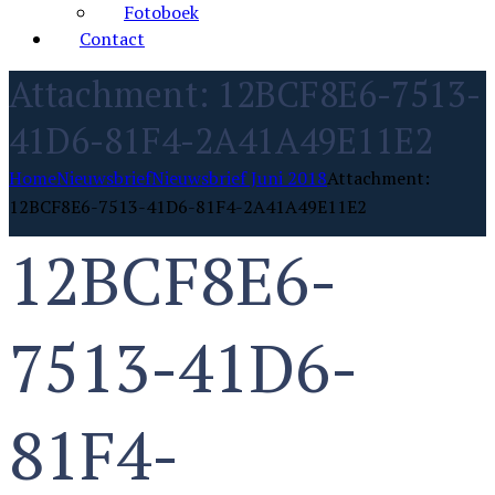
Fotoboek
Contact
Attachment: 12BCF8E6-7513-
41D6-81F4-2A41A49E11E2
Home
Nieuwsbrief
Nieuwsbrief Juni 2018
Attachment:
12BCF8E6-7513-41D6-81F4-2A41A49E11E2
12BCF8E6-
7513-41D6-
81F4-