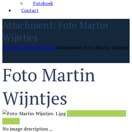
Fotoboek
Contact
Attachment: Foto Martin
Wijntjes
Home
Disciplines
Mennen
Attachment: Foto Martin Wijntjes
Foto Martin
Wijntjes
Previous item
Foto-Martin-
Wijntjes
No image description ...