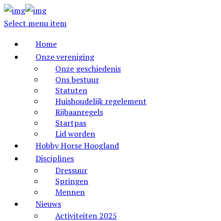
Select menu item
Home
Onze vereniging
Onze geschiedenis
Ons bestuur
Statuten
Huishoudelijk regelement
Rijbaanregels
Startpas
Lid worden
Hobby Horse Hoogland
Disciplines
Dressuur
Springen
Mennen
Nieuws
Activiteiten 2025