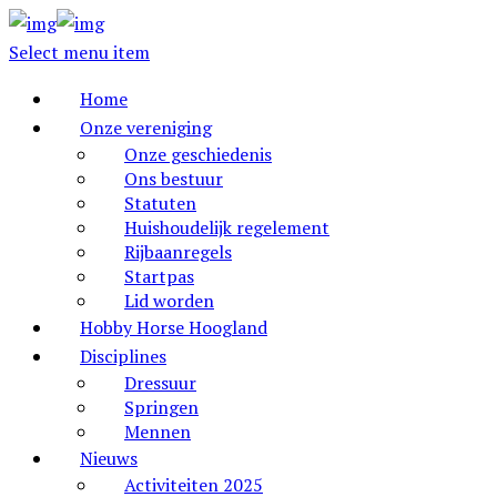
Select menu item
Home
Onze vereniging
Onze geschiedenis
Ons bestuur
Statuten
Huishoudelijk regelement
Rijbaanregels
Startpas
Lid worden
Hobby Horse Hoogland
Disciplines
Dressuur
Springen
Mennen
Nieuws
Activiteiten 2025