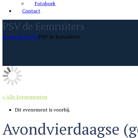
Fotoboek
Contact
PSV de Eemruiters
Home
All Events
PSV de Eemruiters
« Alle Evenementen
Dit evenement is voorbij.
Avondvierdaagse (ge