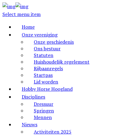
Select menu item
Home
Onze vereniging
Onze geschiedenis
Ons bestuur
Statuten
Huishoudelijk regelement
Rijbaanregels
Startpas
Lid worden
Hobby Horse Hoogland
Disciplines
Dressuur
Springen
Mennen
Nieuws
Activiteiten 2025