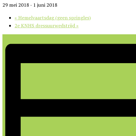
29 mei 2018
-
1 juni 2018
«
Hemelvaartsdag (geen springles)
2e KNHS dressuurwedstrijd
»